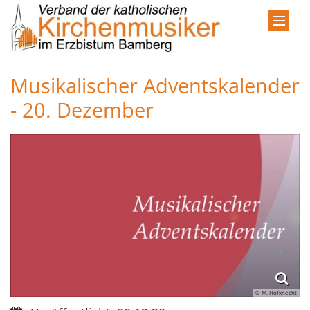
Zum Inhalt springen
Musikalischer Adventskalender
- 20. Dezember
© M. Hofknecht