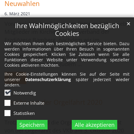
Neuwahlen
6. März 2021
Voraussichtlicher Termin im Oktober 2021 - Liebe
✕
Ihre Wahlmöglichkeiten bezüglich
Mitglieder im Kirchenmusikerverband der
Cookies
Erzdiözese Bamberg, nachdem wir im
Wir möchten Ihnen den bestmöglichen Service bieten. Dazu
vergangenen Jahr die für März 2020 anberaumte
werden Informationen über Ihren Besuch in sogenannten
Cookies gespeichert. Klicken Sie
Zulassen
wenn Sie alle
Mitgliederversammlung sehr kurzfristig absagen
Funktionen dieser Website unter Verwendung spezieller
mussten, können wir zudem ...
Cookies aktiveren möchten.
Ihre Cookie-Einstellungen können Sie auf der Seite mit
Mehr
unserer
Datenschutzerklärung
später jederzeit wieder
ändern.
Notwendig
Bericht von der Orgelfahrt 2020
Externe Inhalte
5. März 2021
Statistiken
Trotz Corona fand die Orgelfahrt statt - Bericht
Speichern
Alle akzeptieren
von der Orgelfahrt des VKB am 3. Oktober 2020